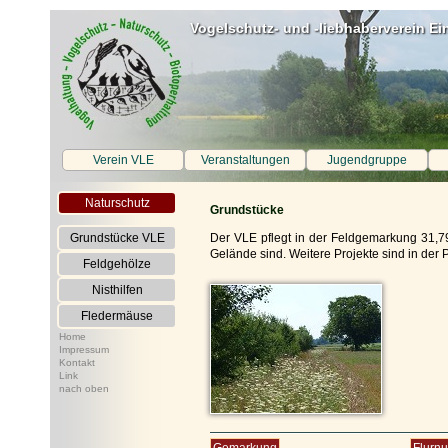
Vogelschutz- und -liebhaberverein Ei
Verein VLE
Veranstaltungen
Jugendgruppe
Naturschutz
Grundstücke
Grundstücke VLE
Der VLE pflegt in der Feldgemarkung 31,
Gelände sind. Weitere Projekte sind in der 
Feldgehölze
Nisthilfen
Fledermäuse
Home
Impressum
Kontakt
Link
nach oben