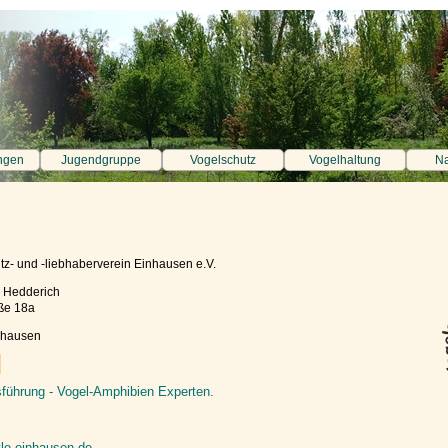
ngen
Jugendgruppe
Vogelschutz
Vogelhaltung
Na
tz- und -liebhaberverein Einhausen e.V.
 Hedderich
ße 18a
nhausen
sführung - Vogel-Amphibien Experten.
le-einhausen.de