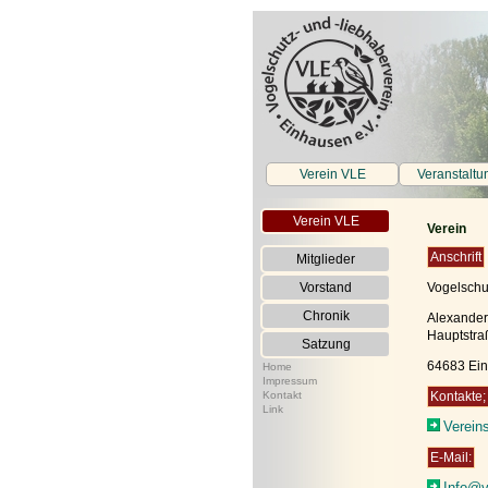
Verein VLE
Veranstaltu
Verein VLE
Verein
Anschrift
Mitglieder
Vorstand
Vogelschu
Chronik
Alexander
Hauptstra
Satzung
64683 Ei
Home
Impressum
Kontakt
Kontakte;
Link
Verein
E-Mail:
Info@v