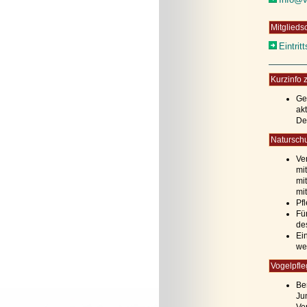
Mitgliedsc
Eintrit
Kurzinfo
Ge
ak
De
Naturschu
Ve
mi
mi
mi
Pf
Fü
de
Ei
we
Vogelpfle
Be
Ju