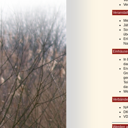
Ve
Ve
Veranstal
Me
Jä
So
üb
Er
Na
Einhäuser
In
da
End
Gr
ge
Te
da
We
Verbände
NA
DK
VD
Werden au