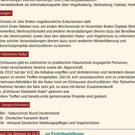
rsammlungen zwecks Meinungs- und Erfahrungsaustausch.
reinsbibliothek als Informationsquelle über Vogelhaltung, Verbreitung, Habitat, Her
tungen:
hrmals im Jahr finden vogelkundliche Exkursionen statt.
hrlich Ende Oktober bzw. am ersten Wochenende im November finden Digitale Bildvo
mmerfest, Weihnachtsmarkt und weitere Veranstaltungen dienen dazu die Bevölke
er die Vereinsarbeit, sowie über den aktuellen Natur- und Vogelschutz zu informier
löse solcher Veranstaltungen dienen dazu auch weiterhin Winterfütterung und
turschutzprojekte durchzuführen zu können.
 Netzwerk Natur:
 Einhausen gibt es zahlreiche im praktischen Naturschutz engagierte Personen,
runter verschiedene Vereine sowie die Jägerschaft.
e 2022 hat der VLE die Initiative ergriffen und Vertreterinnen und Vertretern dieser
uppen zu einem Treffen eingeladen. Ziel ist, sich auszutauschen und zu unterstütz
meinsam Aktivitäten für die Natur rund um Einhausen durchzuführen. Alle Teilneh
ilnehmer fanden die Idee sehr gut, so dass mit dieser Zusammenkunft
s „Einhäuser Netzwerk Natur“ geboren war.
itere Treffen und bereits erste gemeinsame Projekte sind geplant.
: (angeschlossen)
BU - Naturschutz Bund Deutschland
B - Deutscher Kanarien Bund
W - Verband Deutscher Waldvogelpfleger und Vogelschützer
Eintrittserklärung
ch Sie Mitglied im VLE
......zur