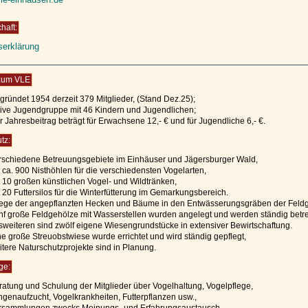
haft:
tserklärung
 zum VLE
gründet 1954 derzeit 379 Mitglieder, (Stand Dez.25);
tive Jugendgruppe mit 46 Kindern und Jugendlichen;
r Jahresbeitrag beträgt für Erwachsene 12,- € und für Jugendliche 6,- €.
tz:
rschiedene Betreuungsgebiete im Einhäuser und Jägersburger Wald,
t ca. 900 Nisthöhlen für die verschiedensten Vogelarten,
t 10 großen künstlichen Vogel- und Wildtränken,
t 20 Futtersilos für die Winterfütterung im Gemarkungsbereich.
lege der angepflanzten Hecken und Bäume in den Entwässerungsgräben der Feld
nf große Feldgehölze mit Wasserstellen wurden angelegt und werden ständig betre
sweiteren sind zwölf eigene Wiesengrundstücke in extensiver Bewirtschaftung.
ne große Streuobstwiese wurde errichtet und wird ständig gepflegt,
itere Naturschutzprojekte sind in Planung.
ge:
ratung und Schulung der Mitglieder über Vogelhaltung, Vogelpflege,
ngenaufzucht, Vogelkrankheiten, Futterpflanzen usw.,