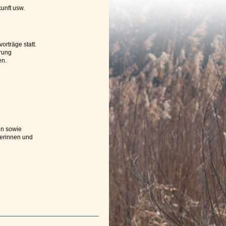
kunft usw.
rträge statt.
rung
en.
en sowie
merinnen und