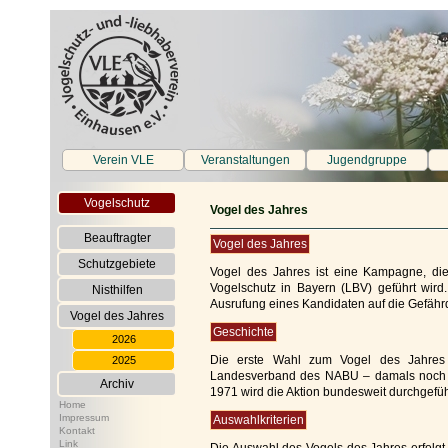
Verein VLE
Veranstaltungen
Jugendgruppe
Vogelschutz
Vogel des Jahres
Beauftragter
Vogel des Jahres
Schutzgebiete
Vogel des Jahres ist eine Kampagne, d
Vogelschutz in Bayern (LBV) geführt wird.
Nisthilfen
Ausrufung eines Kandidaten auf die Gefä
Vogel des Jahres
Geschichte
2026
Die erste Wahl zum Vogel des Jahres f
2025
Landesverband des NABU – damals noch „De
Archiv
1971 wird die Aktion bundesweit durchgefüh
Home
Impressum
Auswahlkriterien
Kontakt
Link