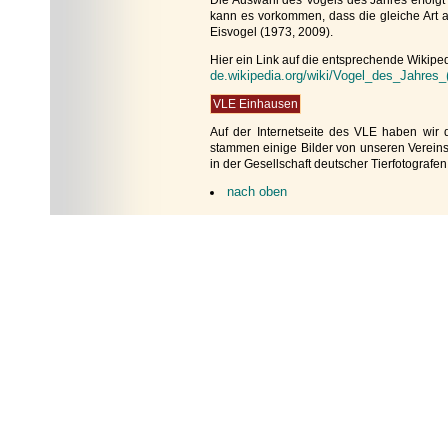
Die Auswahl des Vogels des Jahres erfolg
kann es vorkommen, dass die gleiche Art a
Eisvogel (1973, 2009).
Hier ein Link auf die entsprechende Wikiped
de.wikipedia.org/wiki/Vogel_des_Jahres_
VLE Einhausen
Auf der Internetseite des VLE haben wi
stammen einige Bilder von unseren Vereins
in der Gesellschaft deutscher Tierfotografe
nach oben